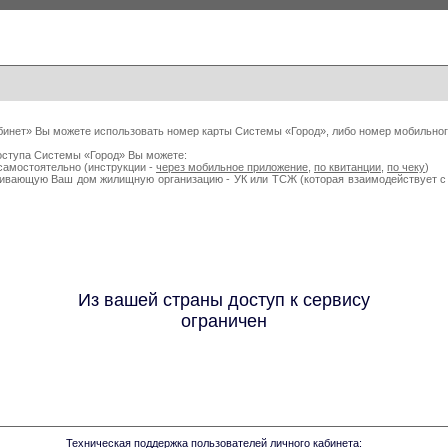
бинет» Вы можете использовать номер карты Системы «Город», либо номер мобильног
оступа Системы «Город» Вы можете:
самостоятельно (инструкции -
через мобильное приложение
,
по квитанции
,
по чеку
)
живающую Ваш дом жилищную организацию - УК или ТСЖ (которая взаимодействует
Из вашей страны доступ к сервису
ограничен
Техническая поддержка пользователей личного кабинета: