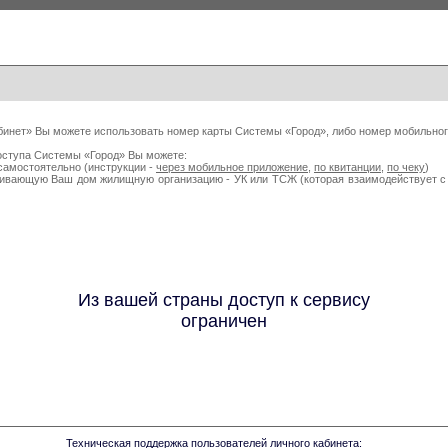
бинет» Вы можете использовать номер карты Системы «Город», либо номер мобильног
оступа Системы «Город» Вы можете:
самостоятельно (инструкции -
через мобильное приложение
,
по квитанции
,
по чеку
)
живающую Ваш дом жилищную организацию - УК или ТСЖ (которая взаимодействует
Из вашей страны доступ к сервису
ограничен
Техническая поддержка пользователей личного кабинета: