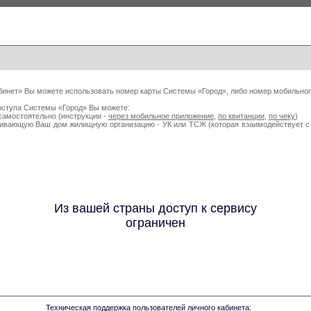
бинет» Вы можете использовать номер карты Системы «Город», либо номер мобильног
оступа Системы «Город» Вы можете:
самостоятельно (инструкции -
через мобильное приложение
,
по квитанции
,
по чеку
)
живающую Ваш дом жилищную организацию - УК или ТСЖ (которая взаимодействует
Из вашей страны доступ к сервису
ограничен
Техническая поддержка пользователей личного кабинета: