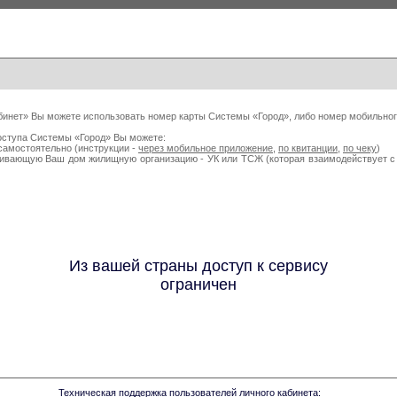
бинет» Вы можете использовать номер карты Системы «Город», либо номер мобильног
оступа Системы «Город» Вы можете:
самостоятельно (инструкции -
через мобильное приложение
,
по квитанции
,
по чеку
)
живающую Ваш дом жилищную организацию - УК или ТСЖ (которая взаимодействует
Из вашей страны доступ к сервису
ограничен
Техническая поддержка пользователей личного кабинета: