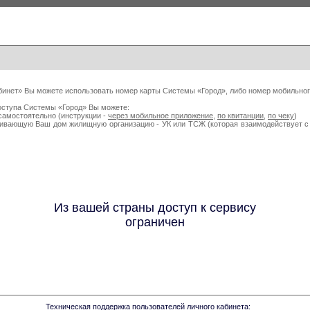
бинет» Вы можете использовать номер карты Системы «Город», либо номер мобильног
оступа Системы «Город» Вы можете:
самостоятельно (инструкции -
через мобильное приложение
,
по квитанции
,
по чеку
)
живающую Ваш дом жилищную организацию - УК или ТСЖ (которая взаимодействует
Из вашей страны доступ к сервису
ограничен
Техническая поддержка пользователей личного кабинета: