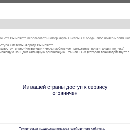
бинет» Вы можете использовать номер карты Системы «Город», либо номер мобильног
оступа Системы «Город» Вы можете:
самостоятельно (инструкции -
через мобильное приложение
,
по квитанции
,
по чеку
)
живающую Ваш дом жилищную организацию - УК или ТСЖ (которая взаимодействует
Из вашей страны доступ к сервису
ограничен
Техническая поддержка пользователей личного кабинета: