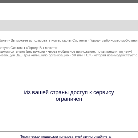
бинет» Вы можете использовать номер карты Системы «Город», либо номер мобильног
оступа Системы «Город» Вы можете:
самостоятельно (инструкции -
через мобильное приложение
,
по квитанции
,
по чеку
)
живающую Ваш дом жилищную организацию - УК или ТСЖ (которая взаимодействует
Из вашей страны доступ к сервису
ограничен
Техническая поддержка пользователей личного кабинета: