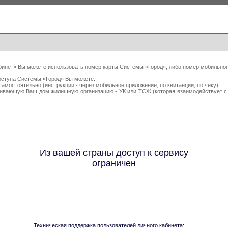
бинет» Вы можете использовать номер карты Системы «Город», либо номер мобильног
оступа Системы «Город» Вы можете:
самостоятельно (инструкции -
через мобильное приложение
,
по квитанции
,
по чеку
)
живающую Ваш дом жилищную организацию - УК или ТСЖ (которая взаимодействует
Из вашей страны доступ к сервису
ограничен
Техническая поддержка пользователей личного кабинета: