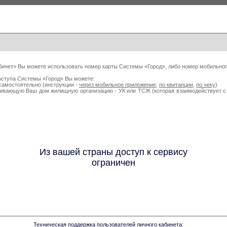
бинет» Вы можете использовать номер карты Системы «Город», либо номер мобильног
оступа Системы «Город» Вы можете:
самостоятельно (инструкции -
через мобильное приложение
,
по квитанции
,
по чеку
)
живающую Ваш дом жилищную организацию - УК или ТСЖ (которая взаимодействует
Из вашей страны доступ к сервису
ограничен
Техническая поддержка пользователей личного кабинета: