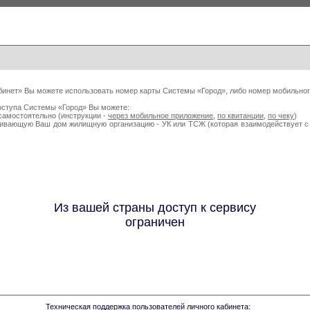
бинет» Вы можете использовать номер карты Системы «Город», либо номер мобильног
оступа Системы «Город» Вы можете:
самостоятельно (инструкции -
через мобильное приложение
,
по квитанции
,
по чеку
)
живающую Ваш дом жилищную организацию - УК или ТСЖ (которая взаимодействует
Из вашей страны доступ к сервису
ограничен
Техническая поддержка пользователей личного кабинета: