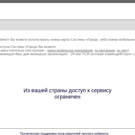
бинет» Вы можете использовать номер карты Системы «Город», либо номер мобильног
оступа Системы «Город» Вы можете:
самостоятельно (инструкции -
через мобильное приложение
,
по квитанции
,
по чеку
)
живающую Ваш дом жилищную организацию - УК или ТСЖ (которая взаимодействует
Из вашей страны доступ к сервису
ограничен
Техническая поддержка пользователей личного кабинета: