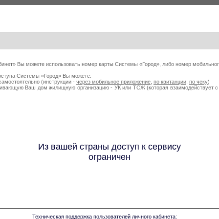
бинет» Вы можете использовать номер карты Системы «Город», либо номер мобильног
оступа Системы «Город» Вы можете:
самостоятельно (инструкции -
через мобильное приложение
,
по квитанции
,
по чеку
)
живающую Ваш дом жилищную организацию - УК или ТСЖ (которая взаимодействует
Из вашей страны доступ к сервису
ограничен
Техническая поддержка пользователей личного кабинета: