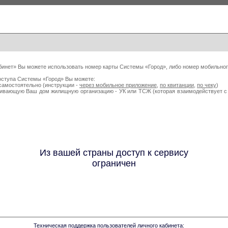
бинет» Вы можете использовать номер карты Системы «Город», либо номер мобильног
оступа Системы «Город» Вы можете:
самостоятельно (инструкции -
через мобильное приложение
,
по квитанции
,
по чеку
)
живающую Ваш дом жилищную организацию - УК или ТСЖ (которая взаимодействует
Из вашей страны доступ к сервису
ограничен
Техническая поддержка пользователей личного кабинета: