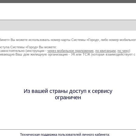
бинет» Вы можете использовать номер карты Системы «Город», либо номер мобильног
оступа Системы «Город» Вы можете:
самостоятельно (инструкции -
через мобильное приложение
,
по квитанции
,
по чеку
)
живающую Ваш дом жилищную организацию - УК или ТСЖ (которая взаимодействует
Из вашей страны доступ к сервису
ограничен
Техническая поддержка пользователей личного кабинета: