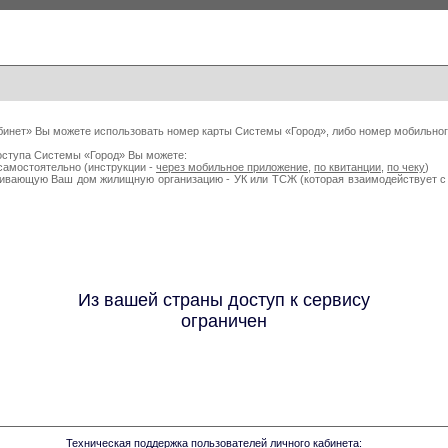
бинет» Вы можете использовать номер карты Системы «Город», либо номер мобильног
оступа Системы «Город» Вы можете:
самостоятельно (инструкции -
через мобильное приложение
,
по квитанции
,
по чеку
)
живающую Ваш дом жилищную организацию - УК или ТСЖ (которая взаимодействует
Из вашей страны доступ к сервису
ограничен
Техническая поддержка пользователей личного кабинета: