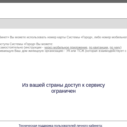
бинет» Вы можете использовать номер карты Системы «Город», либо номер мобильног
оступа Системы «Город» Вы можете:
самостоятельно (инструкции -
через мобильное приложение
,
по квитанции
,
по чеку
)
живающую Ваш дом жилищную организацию - УК или ТСЖ (которая взаимодействует
Из вашей страны доступ к сервису
ограничен
Техническая поддержка пользователей личного кабинета: