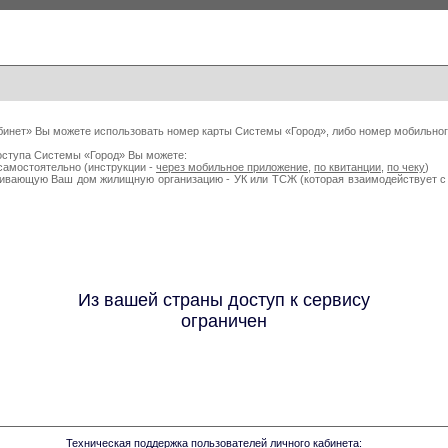
бинет» Вы можете использовать номер карты Системы «Город», либо номер мобильног
оступа Системы «Город» Вы можете:
самостоятельно (инструкции -
через мобильное приложение
,
по квитанции
,
по чеку
)
живающую Ваш дом жилищную организацию - УК или ТСЖ (которая взаимодействует
Из вашей страны доступ к сервису
ограничен
Техническая поддержка пользователей личного кабинета: