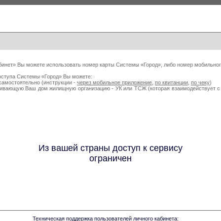
бинет» Вы можете использовать номер карты Системы «Город», либо номер мобильног
оступа Системы «Город» Вы можете:
самостоятельно (инструкции -
через мобильное приложение
,
по квитанции
,
по чеку
)
живающую Ваш дом жилищную организацию - УК или ТСЖ (которая взаимодействует
Из вашей страны доступ к сервису
ограничен
Техническая поддержка пользователей личного кабинета: