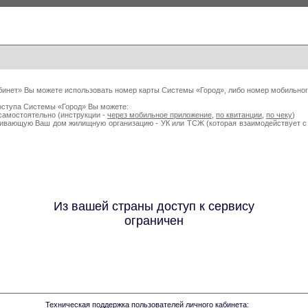
бинет» Вы можете использовать номер карты Системы «Город», либо номер мобильног
оступа Системы «Город» Вы можете:
самостоятельно (инструкции -
через мобильное приложение
,
по квитанции
,
по чеку
)
живающую Ваш дом жилищную организацию - УК или ТСЖ (которая взаимодействует
Из вашей страны доступ к сервису
ограничен
Техническая поддержка пользователей личного кабинета: