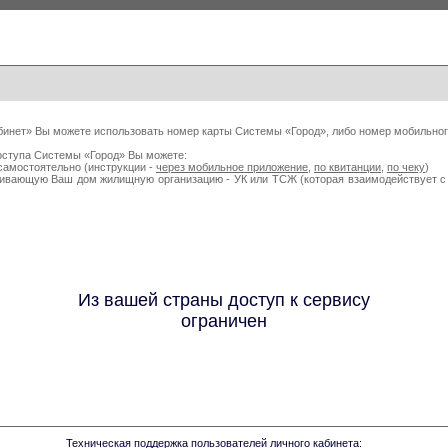
бинет» Вы можете использовать номер карты Системы «Город», либо номер мобильног
оступа Системы «Город» Вы можете:
самостоятельно (инструкции -
через мобильное приложение
,
по квитанции
,
по чеку
)
живающую Ваш дом жилищную организацию - УК или ТСЖ (которая взаимодействует
Из вашей страны доступ к сервису
ограничен
Техническая поддержка пользователей личного кабинета: