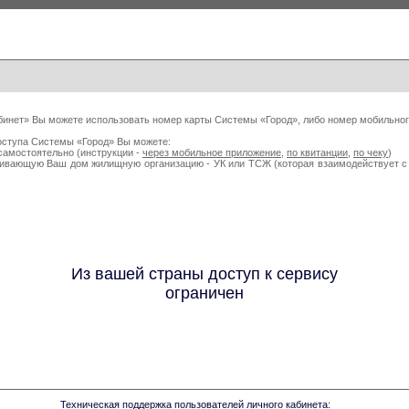
бинет» Вы можете использовать номер карты Системы «Город», либо номер мобильног
оступа Системы «Город» Вы можете:
самостоятельно (инструкции -
через мобильное приложение
,
по квитанции
,
по чеку
)
живающую Ваш дом жилищную организацию - УК или ТСЖ (которая взаимодействует
Из вашей страны доступ к сервису
ограничен
Техническая поддержка пользователей личного кабинета: