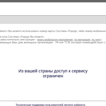
бинет» Вы можете использовать номер карты Системы «Город», либо номер мобильног
оступа Системы «Город» Вы можете:
самостоятельно (инструкции -
через мобильное приложение
,
по квитанции
,
по чеку
)
живающую Ваш дом жилищную организацию - УК или ТСЖ (которая взаимодействует
Из вашей страны доступ к сервису
ограничен
Техническая поддержка пользователей личного кабинета: