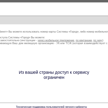
бинет» Вы можете использовать номер карты Системы «Город», либо номер мобильног
оступа Системы «Город» Вы можете:
самостоятельно (инструкции -
через мобильное приложение
,
по квитанции
,
по чеку
)
живающую Ваш дом жилищную организацию - УК или ТСЖ (которая взаимодействует
Из вашей страны доступ к сервису
ограничен
Техническая поддержка пользователей личного кабинета: