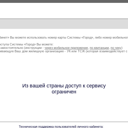
бинет» Вы можете использовать номер карты Системы «Город», либо номер мобильног
оступа Системы «Город» Вы можете:
самостоятельно (инструкции -
через мобильное приложение
,
по квитанции
,
по чеку
)
живающую Ваш дом жилищную организацию - УК или ТСЖ (которая взаимодействует
Из вашей страны доступ к сервису
ограничен
Техническая поддержка пользователей личного кабинета: