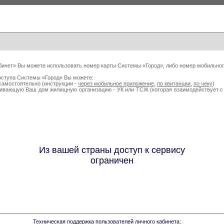
бинет» Вы можете использовать номер карты Системы «Город», либо номер мобильног
оступа Системы «Город» Вы можете:
самостоятельно (инструкции -
через мобильное приложение
,
по квитанции
,
по чеку
)
живающую Ваш дом жилищную организацию - УК или ТСЖ (которая взаимодействует
Из вашей страны доступ к сервису
ограничен
Техническая поддержка пользователей личного кабинета: